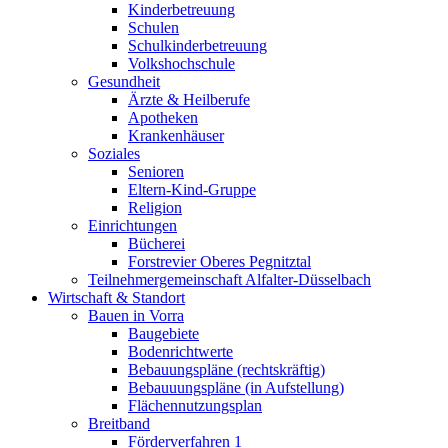
Kinderbetreuung
Schulen
Schulkinderbetreuung
Volkshochschule
Gesundheit
Ärzte & Heilberufe
Apotheken
Krankenhäuser
Soziales
Senioren
Eltern-Kind-Gruppe
Religion
Einrichtungen
Bücherei
Forstrevier Oberes Pegnitztal
Teilnehmergemeinschaft Alfalter-Düsselbach
Wirtschaft & Standort
Bauen in Vorra
Baugebiete
Bodenrichtwerte
Bebauungspläne (rechtskräftig)
Bebauuungspläne (in Aufstellung)
Flächennutzungsplan
Breitband
Förderverfahren 1