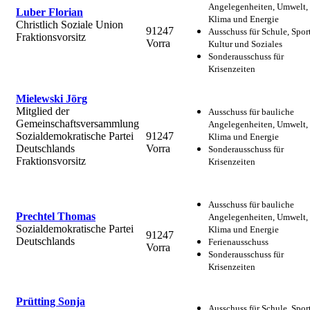
Angelegenheiten, Umwelt,
Luber Florian
Klima und Energie
Christlich Soziale Union
91247
Ausschuss für Schule, Sport
Fraktionsvorsitz
Vorra
Kultur und Soziales
Sonderausschuss für
Krisenzeiten
Mielewski Jörg
Mitglied der
Ausschuss für bauliche
Gemeinschaftsversammlung
Angelegenheiten, Umwelt,
Sozialdemokratische Partei
91247
Klima und Energie
Deutschlands
Vorra
Sonderausschuss für
Fraktionsvorsitz
Krisenzeiten
Ausschuss für bauliche
Prechtel Thomas
Angelegenheiten, Umwelt,
Sozialdemokratische Partei
Klima und Energie
91247
Deutschlands
Ferienausschuss
Vorra
Sonderausschuss für
Krisenzeiten
Prütting Sonja
Ausschuss für Schule, Sport