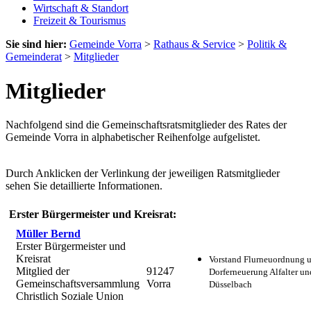
Wirtschaft & Standort
Freizeit & Tourismus
Sie sind hier:
Gemeinde Vorra
>
Rathaus & Service
>
Politik &
Gemeinderat
>
Mitglieder
Mitglieder
Nachfolgend sind die Gemeinschaftsratsmitglieder des Rates der
Gemeinde Vorra in alphabetischer Reihenfolge aufgelistet.
Durch Anklicken der Verlinkung der jeweiligen Ratsmitglieder
sehen Sie detaillierte Informationen.
Erster Bürgermeister und Kreisrat:
Müller Bernd
Erster Bürgermeister und
Kreisrat
Vorstand Flurneuordnung 
Mitglied der
91247
Dorferneuerung Alfalter un
Gemeinschaftsversammlung
Vorra
Düsselbach
Christlich Soziale Union