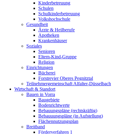
Kinderbetreuung
Schulen
Schulkinderbetreuung
Volkshochschule
Gesundheit
Ärzte & Heilberufe
Apotheken
Krankenhäuser
Soziales
Senioren
Eltern-Kind-Gruppe
Religion
Einrichtungen
Bücherei
Forstrevier Oberes Pegnitztal
Teilnehmergemeinschaft Alfalter-Düsselbach
Wirtschaft & Standort
Bauen in Vorra
Baugebiete
Bodenrichtwerte
Bebauungspläne (rechtskräftig)
Bebauuungspläne (in Aufstellung)
Flächennutzungsplan
Breitband
Förderverfahren 1