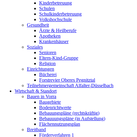
Kinderbetreuung
Schulen
Schulkinderbetreuung
Volkshochschule
Gesundheit
Ärzte & Heilberufe
Apotheken
Krankenhäuser
Soziales
Senioren
Eltern-Kind-Gruppe
Religion
Einrichtungen
Bücherei
Forstrevier Oberes Pegnitztal
Teilnehmergemeinschaft Alfalter-Düsselbach
Wirtschaft & Standort
Bauen in Vorra
Baugebiete
Bodenrichtwerte
Bebauungspläne (rechtskräftig)
Bebauuungspläne (in Aufstellung)
Flächennutzungsplan
Breitband
Förderverfahren 1