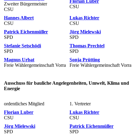
Florian Luber
Zweiter Bürgermeister
CSU
CSU
Hannes Albert
Lukas Richter
CSU
CSU
Patrick Eichenmüller
Jörg Mielewski
SPD
SPD
Stefanie Setschödi
Thomas Prechtel
SPD
SPD
Magnus Urbat
Sonja Prütting
Freie Wählergemeinschaft Vorra
Freie Wählergemeinschaft Vorra
Ausschuss für bauliche Angelegenheiten, Umwelt, Klima und
Energie
ordentliches Mitglied
1. Vertreter
Florian Luber
Lukas Richter
CSU
CSU
Jörg Mielewski
Patrick Eichenmüller
SPD
SPD