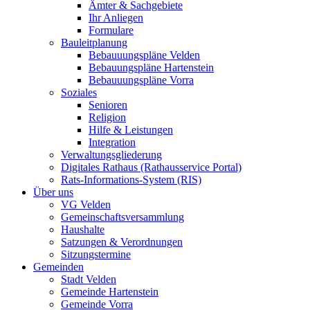
Ämter & Sachgebiete
Ihr Anliegen
Formulare
Bauleitplanung
Bebauuungspläne Velden
Bebauungspläne Hartenstein
Bebauuungspläne Vorra
Soziales
Senioren
Religion
Hilfe & Leistungen
Integration
Verwaltungsgliederung
Digitales Rathaus (Rathausservice Portal)
Rats-Informations-System (RIS)
Über uns
VG Velden
Gemeinschaftsversammlung
Haushalte
Satzungen & Verordnungen
Sitzungstermine
Gemeinden
Stadt Velden
Gemeinde Hartenstein
Gemeinde Vorra