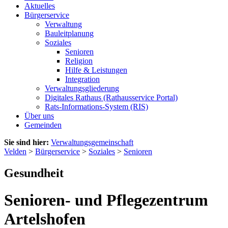
Aktuelles
Bürgerservice
Verwaltung
Bauleitplanung
Soziales
Senioren
Religion
Hilfe & Leistungen
Integration
Verwaltungsgliederung
Digitales Rathaus (Rathausservice Portal)
Rats-Informations-System (RIS)
Über uns
Gemeinden
Sie sind hier:
Verwaltungsgemeinschaft
Velden
>
Bürgerservice
>
Soziales
>
Senioren
Gesundheit
Senioren- und Pflegezentrum
Artelshofen