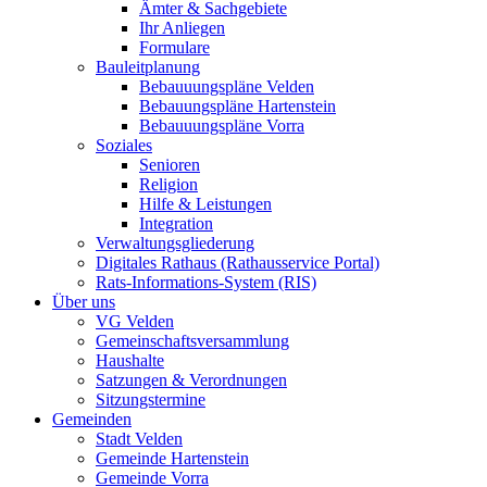
Ämter & Sachgebiete
Ihr Anliegen
Formulare
Bauleitplanung
Bebauuungspläne Velden
Bebauungspläne Hartenstein
Bebauuungspläne Vorra
Soziales
Senioren
Religion
Hilfe & Leistungen
Integration
Verwaltungsgliederung
Digitales Rathaus (Rathausservice Portal)
Rats-Informations-System (RIS)
Über uns
VG Velden
Gemeinschaftsversammlung
Haushalte
Satzungen & Verordnungen
Sitzungstermine
Gemeinden
Stadt Velden
Gemeinde Hartenstein
Gemeinde Vorra