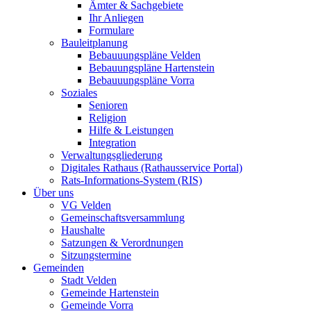
Ämter & Sachgebiete
Ihr Anliegen
Formulare
Bauleitplanung
Bebauuungspläne Velden
Bebauungspläne Hartenstein
Bebauuungspläne Vorra
Soziales
Senioren
Religion
Hilfe & Leistungen
Integration
Verwaltungsgliederung
Digitales Rathaus (Rathausservice Portal)
Rats-Informations-System (RIS)
Über uns
VG Velden
Gemeinschaftsversammlung
Haushalte
Satzungen & Verordnungen
Sitzungstermine
Gemeinden
Stadt Velden
Gemeinde Hartenstein
Gemeinde Vorra