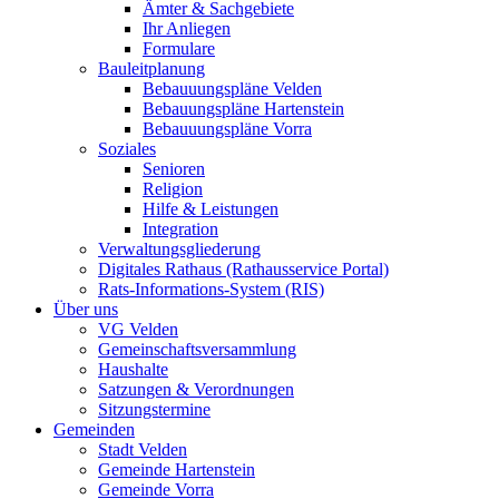
Ämter & Sachgebiete
Ihr Anliegen
Formulare
Bauleitplanung
Bebauuungspläne Velden
Bebauungspläne Hartenstein
Bebauuungspläne Vorra
Soziales
Senioren
Religion
Hilfe & Leistungen
Integration
Verwaltungsgliederung
Digitales Rathaus (Rathausservice Portal)
Rats-Informations-System (RIS)
Über uns
VG Velden
Gemeinschaftsversammlung
Haushalte
Satzungen & Verordnungen
Sitzungstermine
Gemeinden
Stadt Velden
Gemeinde Hartenstein
Gemeinde Vorra