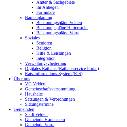
Ämter & Sachgebiete
Ihr Anliegen
Formulare
Bauleitplanung
Bebauuungspläne Velden
Bebauungspläne Hartenstein
Bebauuungspläne Vorra
Soziales
Senioren
Religion
Hilfe & Leistungen
Integration
Verwaltungsgliederung
Digitales Rathaus (Rathausservice Portal)
Rats-Informations-System (RIS)
Über uns
VG Velden
Gemeinschaftsversammlung
Haushalte
Satzungen & Verordnungen
Sitzungstermine
Gemeinden
Stadt Velden
Gemeinde Hartenstein
Gemeinde Vorra