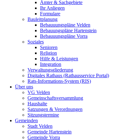
Ämter & Sachgebiete
Ihr Anliegen
Formulare
Bauleitplanung
Bebauuungspläne Velden
Bebauungspläne Hartenstein
Bebauuungspläne Vorra
Soziales
Senioren
Religion
Hilfe & Leistungen
Integration
Verwaltungsgliederung
Digitales Rathaus (Rathausservice Portal)
Rats-Informations-System (RIS)
Über uns
VG Velden
Gemeinschaftsversammlung
Haushalte
Satzungen & Verordnungen
Sitzungstermine
Gemeinden
Stadt Velden
Gemeinde Hartenstein
Gemeinde Vorra