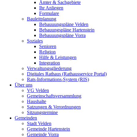
Ämter & Sachgebiete
Ihr Anliegen
Formulare
Bauleitplanung
Bebauuungspläne Velden
Bebauungspläne Hartenstein
Bebauuungspläne Vorra
Soziales
Senioren
Religion
Hilfe & Leistungen
Integration
Verwaltungsgliederung
Digitales Rathaus (Rathausservice Portal)
Rats-Informations-System (RIS)
Über uns
VG Velden
Gemeinschaftsversammlung
Haushalte
Satzungen & Verordnungen
Sitzungstermine
Gemeinden
Stadt Velden
Gemeinde Hartenstein
Gemeinde Vorra