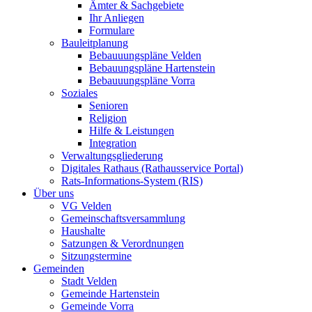
Ämter & Sachgebiete
Ihr Anliegen
Formulare
Bauleitplanung
Bebauuungspläne Velden
Bebauungspläne Hartenstein
Bebauuungspläne Vorra
Soziales
Senioren
Religion
Hilfe & Leistungen
Integration
Verwaltungsgliederung
Digitales Rathaus (Rathausservice Portal)
Rats-Informations-System (RIS)
Über uns
VG Velden
Gemeinschaftsversammlung
Haushalte
Satzungen & Verordnungen
Sitzungstermine
Gemeinden
Stadt Velden
Gemeinde Hartenstein
Gemeinde Vorra