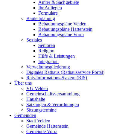
Ämter & Sachgebiete
Ihr Anliegen
Formulare
Bauleitplanung
Bebauuungspläne Velden
Bebauungspläne Hartenstein
Bebauuungspläne Vorra
Soziales
Senioren
Religion
Hilfe & Leistungen
Integration
Verwaltungsgliederung
Digitales Rathaus (Rathausservice Portal)
Rats-Informations-System (RIS)
Über uns
VG Velden
Gemeinschaftsversammlung
Haushalte
Satzungen & Verordnungen
Sitzungstermine
Gemeinden
Stadt Velden
Gemeinde Hartenstein
Gemeinde Vorra