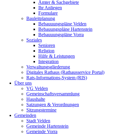
Ämter & Sachgebiete
Ihr Anliegen
Formulare
Bauleitplanung
Bebauuungspläne Velden
Bebauungspläne Hartenstein
Bebauuungspläne Vorra
Soziales
Senioren
Religion
Hilfe & Leistungen
Integration
Verwaltungsgliederung
Digitales Rathaus (Rathausservice Portal)
Rats-Informations-System (RIS)
Über uns
VG Velden
Gemeinschaftsversammlung
Haushalte
Satzungen & Verordnungen
Sitzungstermine
Gemeinden
Stadt Velden
Gemeinde Hartenstein
Gemeinde Vorra