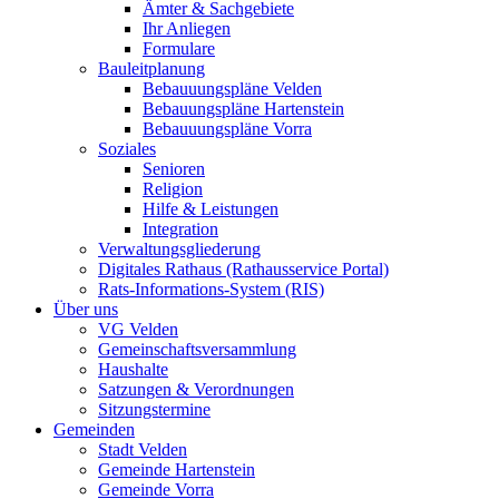
Ämter & Sachgebiete
Ihr Anliegen
Formulare
Bauleitplanung
Bebauuungspläne Velden
Bebauungspläne Hartenstein
Bebauuungspläne Vorra
Soziales
Senioren
Religion
Hilfe & Leistungen
Integration
Verwaltungsgliederung
Digitales Rathaus (Rathausservice Portal)
Rats-Informations-System (RIS)
Über uns
VG Velden
Gemeinschaftsversammlung
Haushalte
Satzungen & Verordnungen
Sitzungstermine
Gemeinden
Stadt Velden
Gemeinde Hartenstein
Gemeinde Vorra