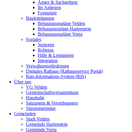
Ämter & Sachgebiete
Ihr Anliegen
Formulare
Bauleitplanung
Bebauuungspläne Velden
Bebauungspläne Hartenstein
Bebauuungspläne Vorra
Soziales
Senioren
Religion
Hilfe & Leistungen
Integration
Verwaltungsgliederung
Digitales Rathaus (Rathausservice Portal)
Rats-Informations-System (RIS)
Über uns
VG Velden
Gemeinschaftsversammlung
Haushalte
Satzungen & Verordnungen
Sitzungstermine
Gemeinden
Stadt Velden
Gemeinde Hartenstein
Gemeinde Vorra