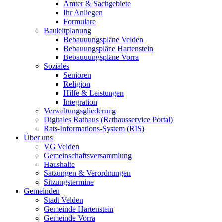
Ämter & Sachgebiete
Ihr Anliegen
Formulare
Bauleitplanung
Bebauuungspläne Velden
Bebauungspläne Hartenstein
Bebauuungspläne Vorra
Soziales
Senioren
Religion
Hilfe & Leistungen
Integration
Verwaltungsgliederung
Digitales Rathaus (Rathausservice Portal)
Rats-Informations-System (RIS)
Über uns
VG Velden
Gemeinschaftsversammlung
Haushalte
Satzungen & Verordnungen
Sitzungstermine
Gemeinden
Stadt Velden
Gemeinde Hartenstein
Gemeinde Vorra