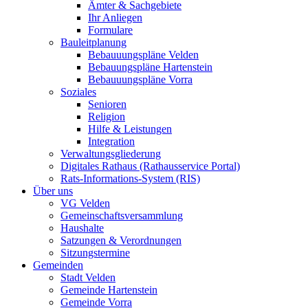
Ämter & Sachgebiete
Ihr Anliegen
Formulare
Bauleitplanung
Bebauuungspläne Velden
Bebauungspläne Hartenstein
Bebauuungspläne Vorra
Soziales
Senioren
Religion
Hilfe & Leistungen
Integration
Verwaltungsgliederung
Digitales Rathaus (Rathausservice Portal)
Rats-Informations-System (RIS)
Über uns
VG Velden
Gemeinschaftsversammlung
Haushalte
Satzungen & Verordnungen
Sitzungstermine
Gemeinden
Stadt Velden
Gemeinde Hartenstein
Gemeinde Vorra