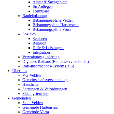
Ämter & Sachgebiete
Ihr Anliegen
Formulare
Bauleitplanung
Bebauuungspläne Velden
Bebauungspläne Hartenstein
Bebauuungspläne Vorra
Soziales
Senioren
Religion
Hilfe & Leistungen
Integration
Verwaltungsgliederung
Digitales Rathaus (Rathausservice Portal)
Rats-Informations-System (RIS)
Über uns
VG Velden
Gemeinschaftsversammlung
Haushalte
Satzungen & Verordnungen
Sitzungstermine
Gemeinden
Stadt Velden
Gemeinde Hartenstein
Gemeinde Vorra