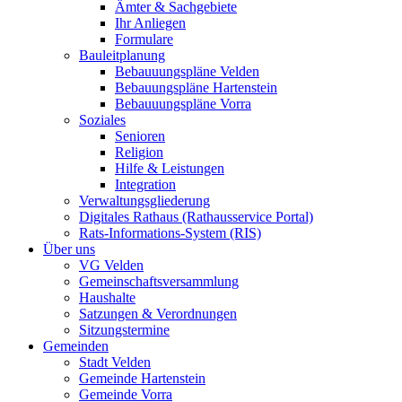
Ämter & Sachgebiete
Ihr Anliegen
Formulare
Bauleitplanung
Bebauuungspläne Velden
Bebauungspläne Hartenstein
Bebauuungspläne Vorra
Soziales
Senioren
Religion
Hilfe & Leistungen
Integration
Verwaltungsgliederung
Digitales Rathaus (Rathausservice Portal)
Rats-Informations-System (RIS)
Über uns
VG Velden
Gemeinschaftsversammlung
Haushalte
Satzungen & Verordnungen
Sitzungstermine
Gemeinden
Stadt Velden
Gemeinde Hartenstein
Gemeinde Vorra