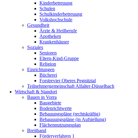
Kinderbetreuung
Schulen
Schulkinderbetreuung
Volkshochschule
Gesundheit
Ärzte & Heilberufe
Apotheken
Krankenhäuser
Soziales
Senioren
Eltern-Kind-Gruppe
Religion
Einrichtungen
Bücherei
Forstrevier Oberes Pegnitztal
Teilnehmergemeinschaft Alfalter-Düsselbach
Wirtschaft & Standort
Bauen in Vorra
Baugebiete
Bodenrichtwerte
Bebauungspläne (rechtskräftig)
Bebauuungspläne (in Aufstellung)
Flächennutzungsplan
Breitband
Förderverfahren 1