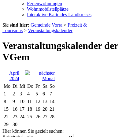
Ferienwohnungen
Wohnmobilstellplätze
Interaktive Karte des Landkreises
Sie sind hier:
Gemeinde Vorra
>
Freizeit &
Tourismus
>
Veranstaltungskalender
Veranstaltungskalender der
VGem
April
2024
Mo
Di
Mi
Do
Fr
Sa
So
1
2
3
4
5
6
7
8
9
10
11
12
13
14
15
16
17
18
19
20
21
22
23
24
25
26
27
28
29
30
Hier können Sie gezielt suchen:
Kategorie