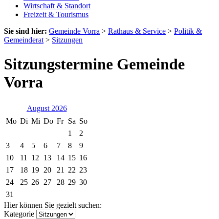
Wirtschaft & Standort
Freizeit & Tourismus
Sie sind hier:
Gemeinde Vorra
>
Rathaus & Service
>
Politik &
Gemeinderat
>
Sitzungen
Sitzungstermine Gemeinde
Vorra
August 2026
Mo
Di
Mi
Do
Fr
Sa
So
1
2
3
4
5
6
7
8
9
10
11
12
13
14
15
16
17
18
19
20
21
22
23
24
25
26
27
28
29
30
31
Hier können Sie gezielt suchen:
Kategorie