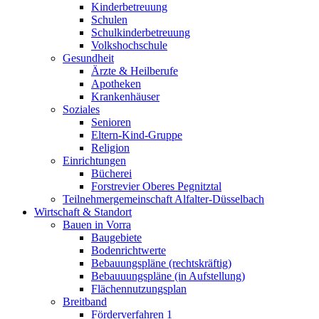
Kinderbetreuung
Schulen
Schulkinderbetreuung
Volkshochschule
Gesundheit
Ärzte & Heilberufe
Apotheken
Krankenhäuser
Soziales
Senioren
Eltern-Kind-Gruppe
Religion
Einrichtungen
Bücherei
Forstrevier Oberes Pegnitztal
Teilnehmergemeinschaft Alfalter-Düsselbach
Wirtschaft & Standort
Bauen in Vorra
Baugebiete
Bodenrichtwerte
Bebauungspläne (rechtskräftig)
Bebauuungspläne (in Aufstellung)
Flächennutzungsplan
Breitband
Förderverfahren 1