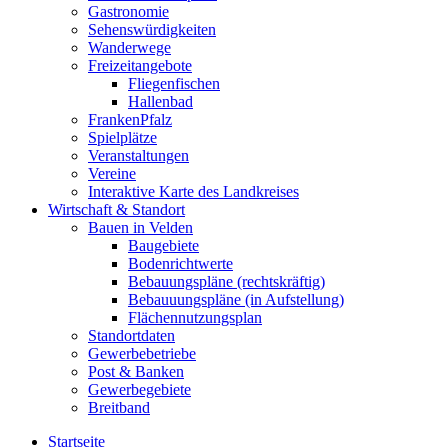
Gastronomie
Sehenswürdigkeiten
Wanderwege
Freizeitangebote
Fliegenfischen
Hallenbad
FrankenPfalz
Spielplätze
Veranstaltungen
Vereine
Interaktive Karte des Landkreises
Wirtschaft & Standort
Bauen in Velden
Baugebiete
Bodenrichtwerte
Bebauungspläne (rechtskräftig)
Bebauuungspläne (in Aufstellung)
Flächennutzungsplan
Standortdaten
Gewerbebetriebe
Post & Banken
Gewerbegebiete
Breitband
Startseite