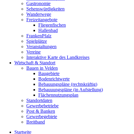
Gastronomie
Sehenswürdigkeiten
Wanderwege
Freizeitangebote
Fliegenfischen
Hallenbad
FrankenPfalz
Spielplätze
Veranstaltungen
Vereine
Interaktive Karte des Landkreises
Wirtschaft & Standort
Bauen in Velden
Baugebiete
Bodenrichtwerte
Bebauungspläne (rechtskräftig)
Bebauuungspläne (in Aufstellung)
Flächennutzungsplan
Standortdaten
Gewerbebetriebe
Post & Banken
Gewerbegebiete
Breitband
Startseite