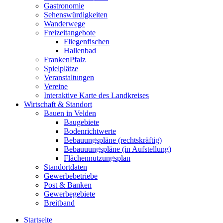
Gastronomie
Sehenswürdigkeiten
Wanderwege
Freizeitangebote
Fliegenfischen
Hallenbad
FrankenPfalz
Spielplätze
Veranstaltungen
Vereine
Interaktive Karte des Landkreises
Wirtschaft & Standort
Bauen in Velden
Baugebiete
Bodenrichtwerte
Bebauungspläne (rechtskräftig)
Bebauuungspläne (in Aufstellung)
Flächennutzungsplan
Standortdaten
Gewerbebetriebe
Post & Banken
Gewerbegebiete
Breitband
Startseite