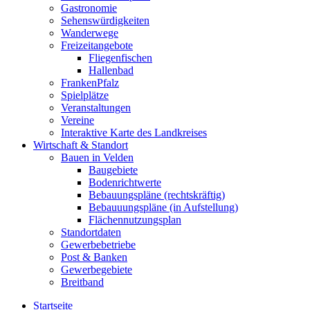
Gastronomie
Sehenswürdigkeiten
Wanderwege
Freizeitangebote
Fliegenfischen
Hallenbad
FrankenPfalz
Spielplätze
Veranstaltungen
Vereine
Interaktive Karte des Landkreises
Wirtschaft & Standort
Bauen in Velden
Baugebiete
Bodenrichtwerte
Bebauungspläne (rechtskräftig)
Bebauuungspläne (in Aufstellung)
Flächennutzungsplan
Standortdaten
Gewerbebetriebe
Post & Banken
Gewerbegebiete
Breitband
Startseite