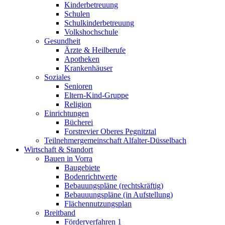
Kinderbetreuung
Schulen
Schulkinderbetreuung
Volkshochschule
Gesundheit
Ärzte & Heilberufe
Apotheken
Krankenhäuser
Soziales
Senioren
Eltern-Kind-Gruppe
Religion
Einrichtungen
Bücherei
Forstrevier Oberes Pegnitztal
Teilnehmergemeinschaft Alfalter-Düsselbach
Wirtschaft & Standort
Bauen in Vorra
Baugebiete
Bodenrichtwerte
Bebauungspläne (rechtskräftig)
Bebauuungspläne (in Aufstellung)
Flächennutzungsplan
Breitband
Förderverfahren 1