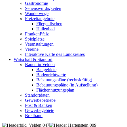
Gastronomie
Sehenswürdigkeiten
Wanderwege
Freizeitangebote
Fliegenfischen
Hallenbad
FrankenPfalz
Spielplätze
Veranstaltungen
Vereine
Interaktive Karte des Landkreises
Wirtschaft & Standort
Bauen in Velden
Baugebiete
Bodenrichtwerte
Bebauungspläne (rechtskräftig)
Bebauuungspläne (in Aufstellung)
Flächennutzungsplan
Standortdaten
Gewerbebetriebe
Post & Banken
Gewerbegebiete
Breitband